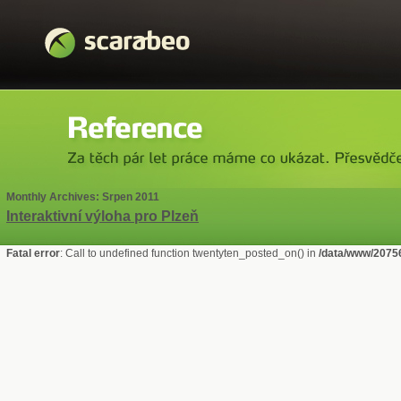
Monthly Archives:
Srpen 2011
Interaktivní výloha pro Plzeň
Fatal error
: Call to undefined function twentyten_posted_on() in
/data/www/2075