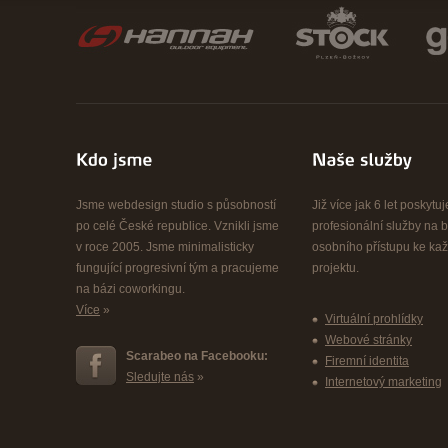
Jsme webdesign studio s působností
Již více jak 6 let poskyt
po celé České republice. Vznikli jsme
profesionální služby na b
v roce 2005. Jsme minimalisticky
osobního přístupu ke k
fungující progresivní tým a pracujeme
projektu.
na bázi coworkingu.
Více
»
Virtuální prohlídky
Webové stránky
Scarabeo na Facebooku:
Firemní identita
Sledujte nás
»
Internetový marketing