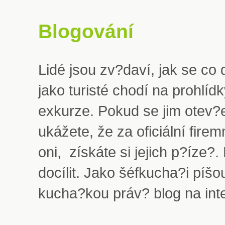
Blogování
Lidé jsou zv?daví, jak se co d
jako turisté chodí na prohlídk
exkurze. Pokud se jim otev?
ukážete, že za oficiální firem
oni, získáte si jejich p?íze?
docílit. Jako šéfkucha?i píš
kucha?kou práv? blog na int