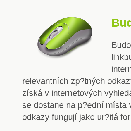
Bud
Budo
linkb
inter
relevantních zp?tných odkaz
získá v internetových vyhle
se dostane na p?ední místa 
odkazy fungují jako ur?itá f