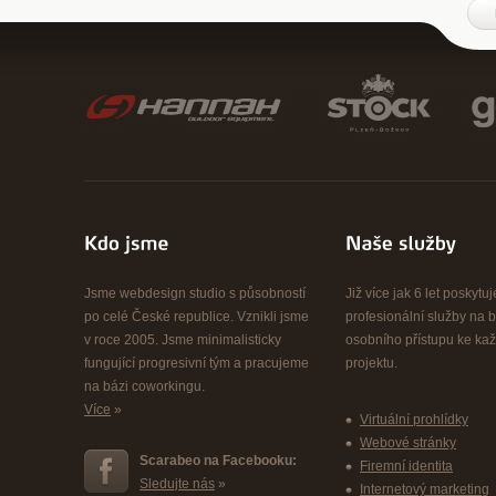
Jsme webdesign studio s působností
Již více jak 6 let poskyt
po celé České republice. Vznikli jsme
profesionální služby na b
v roce 2005. Jsme minimalisticky
osobního přístupu ke k
fungující progresivní tým a pracujeme
projektu.
na bázi coworkingu.
Více
»
Virtuální prohlídky
Webové stránky
Scarabeo na Facebooku:
Firemní identita
Sledujte nás
»
Internetový marketing