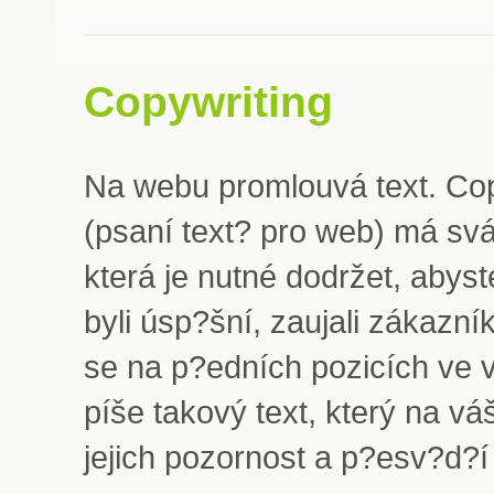
Copywriting
Na webu promlouvá text. Cop
(psaní text? pro web) má svá
která je nutné dodržet, abys
byli úsp?šní, zaujali zákazní
se na p?edních pozicích ve 
píše takový text, který na v
jejich pozornost a p?esv?d?í j