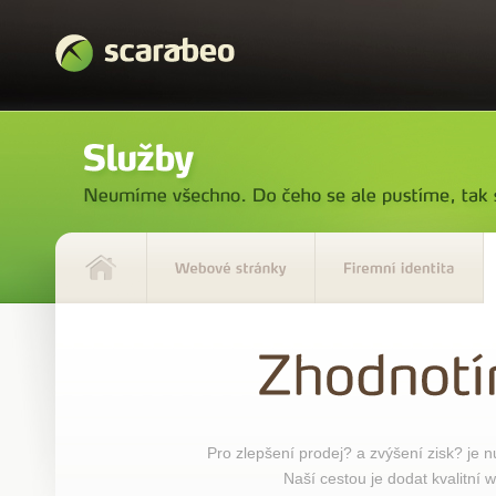
Pro zlepšení prodej? a zvýšení zisk? je 
Naší cestou je dodat kvalitní