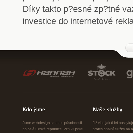
Díky takto p?esné zp?tné v
investice do internetové re
Jsme webdesign studio s působností
Již více jak 6 let poskyt
po celé České republice. Vznikli jsme
profesionální služby na b