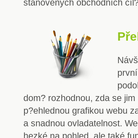
stanovených obchodních cíl?
Pře
Návšt
první
podo
dom? rozhodnou, zda se jim st
p?ehlednou grafikou webu zaj
a snadnou ovladatelnost. We
hezké na pohled, ale také fun