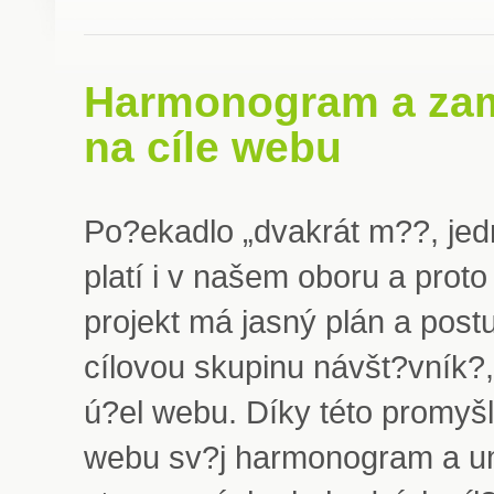
Harmonogram a za
na cíle webu
Po?ekadlo „dvakrát m??, jed
platí i v našem oboru a prot
projekt má jasný plán a post
cílovou skupinu návšt?vník?
ú?el webu. Díky této promyšl
webu sv?j harmonogram a u