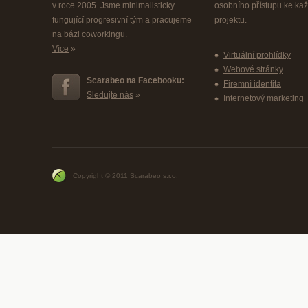
v roce 2005. Jsme minimalisticky
osobního přístupu ke k
fungující progresivní tým a pracujeme
projektu.
na bázi coworkingu.
Více
»
Virtuální prohlídky
Webové stránky
Scarabeo na Facebooku:
Firemní identita
Sledujte nás
»
Internetový marketing
Copyright © 2011 Scarabeo s.r.o.