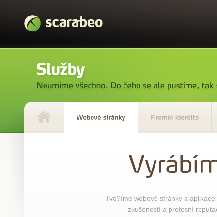
Tvo?íme webové stránky a aplikace j
zkušeností a profesní reputac