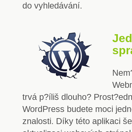
do vyhledávání.
Jed
spr
Nem?
Webm
trvá p?íliš dlouho? Prost?e
WordPress budete moci jedno
znalosti. Díky této aplikaci š