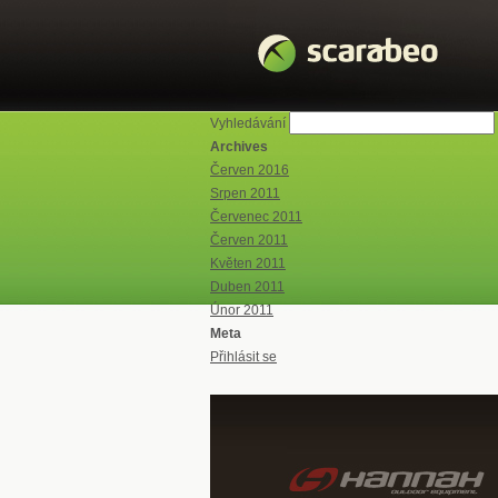
Vyhledávání
Archives
Červen 2016
Srpen 2011
Červenec 2011
Červen 2011
Květen 2011
Duben 2011
Únor 2011
Meta
Přihlásit se