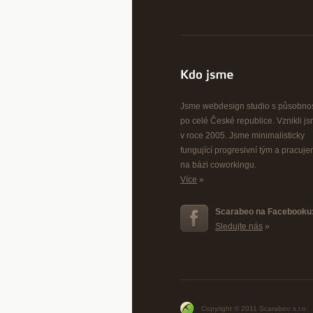
Jsme webdesign studio s působnos
po celé České republice. Vznikli j
v roce 2005. Jsme minimalisticky
fungující progresivní tým a pracuj
na bázi coworkingu.
Více
»
Scarabeo na Facebooku
Sledujte nás
»
Copyright © 2011 Scarabeo s.r.o.