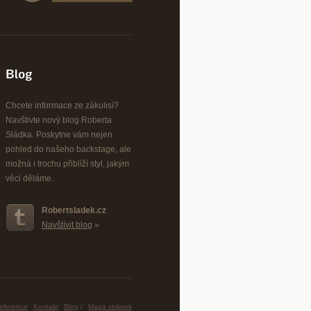
Chcete informace ze zákulisí?
Navštivte nový blog Roberta
Sládka. Poskytne vám nejen
pohled do našeho backstage, ale
možná i trochu přiblíží styl, jakým
věci děláme.
Robertsladek.cz
Navštívit blog
»
eference
Kontakt
Blog
/
Mapa stránek