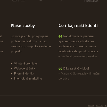
tí
Již více jak 6 let poskytujeme
Poděkování za precizní
sme
profesionální služby na bázi
vytvoření webových stránek
osobního přístupu ke každému
soutěže První národní miss a
eme
projektu.
facebookového profilu soutěže.
– Jiří Turek, manažer projektu
Virtuální prohlídky
Webové stránky
Díky za skvělý blog!
:
Firemní identita
– Martin Král, nezávislý finanční
Internetový marketing
poradce
Úvod
Služby
R